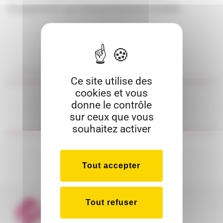
engagement sur l’environnement durable.
SHARE:
Ce site utilise des
cookies et vous
donne le contrôle
sur ceux que vous
souhaitez activer
Tout accepter
Tout refuser