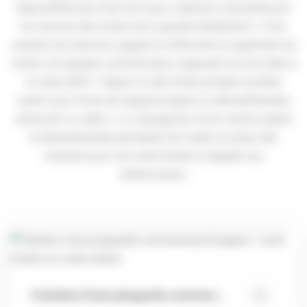
disponibilité des chefs de rayon, sélection centralisée par
les services des achats de la grande distribution ). Pour
soutenir leur discours, gagner en efficacité et augmenter les
ventes, les équipes commerciales s'appuient sur les aides à
la vente (ADV / Argus) ou des fiches produits qu'elles
soient sous forme de supports papier ou dématérialisées
(interactif ou vidéo ). La conjugaison d'une version papier
et dématérialisée permettent de mettre en place des
scénariis pour une vente fluide et adaptée aux
interlocuteurs.
Création d’une plaquette commerciale Energizer : l’outil d’aide à la vente ultime