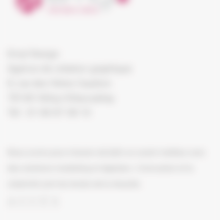
Emyl Design
Agence de création graphique
8, rue des frères Caudron
78140 Vélizy-Villacoublay
Tél : 01 80 87 58 10
Nous avons pour mission de bâtir un avenir meilleur avec
des solutions marketing et digitales. L’innovation et la
créativité sont les leviers de la réussite.
ACCÈS