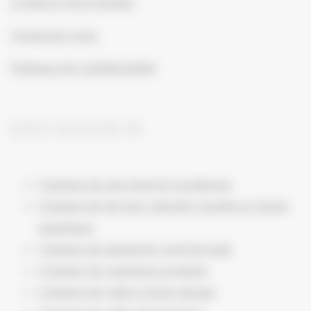
Le blog d’ Emyl Design
Contactez-nous
Politique de confidentialité
DÉCOUVRIR
Création de site internet wordpress
Création de de logo, identité visuelle et charte
graphique
Création de plaquette commerciale
Création de catalogue produits
Création de vidéo motion design