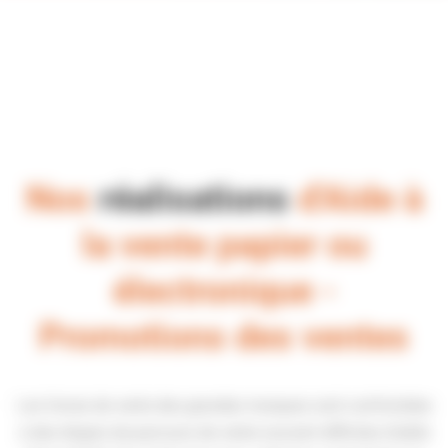
Nos
réalisations
d'Aide à
la vente papier ou
électronique -
Promotions des ventes
Les forces de vente des grandes marques sont confrontées
à des étapes de parcours de vente souvent difficiles (faible