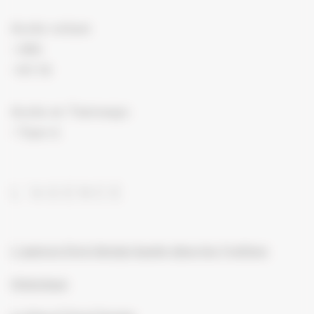
Accès voiture
• A86
• N118
Accès en Tramways
• Tram 6
L’AGENCE
L’agence Emyl design basée dans les Yvelines
Historique